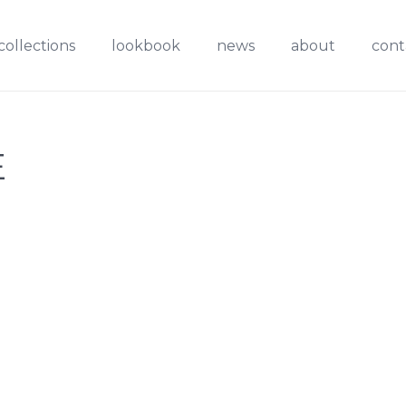
collections
lookbook
news
about
cont
E