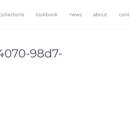
collections
lookbook
news
about
cont
4070-98d7-
1