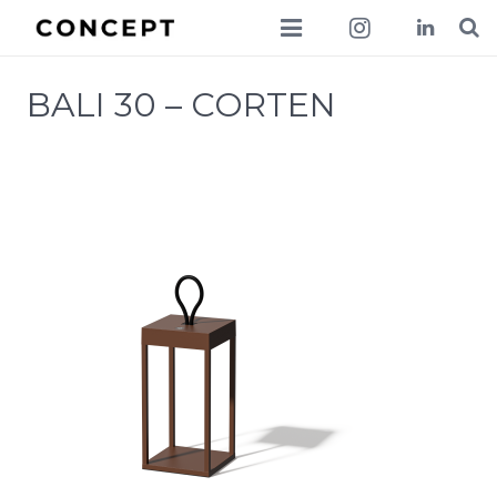
collections
BALI 30 – CORTEN
lookbook
news
about
contact