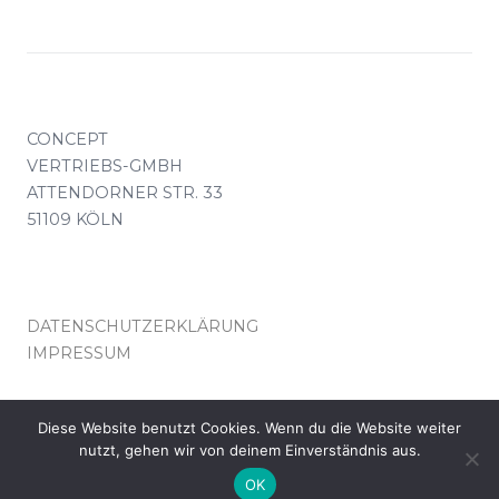
CONCEPT
VERTRIEBS-GMBH
ATTENDORNER STR. 33
51109 KÖLN
DATENSCHUTZERKLÄRUNG
IMPRESSUM
KONTAKT(AT)CONCEPT-VERTRIEB.DE
Diese Website benutzt Cookies. Wenn du die Website weiter
nutzt, gehen wir von deinem Einverständnis aus.
© COPYRIGHT CONCEPT VERTRIEB KÖLN
OK