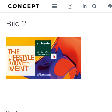
collections
Bild 2
lookbook
news
about
contact