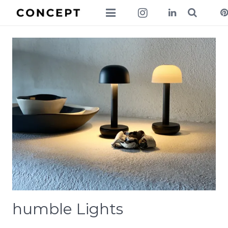
collections
lookbook
news
about
contact
humble Lights