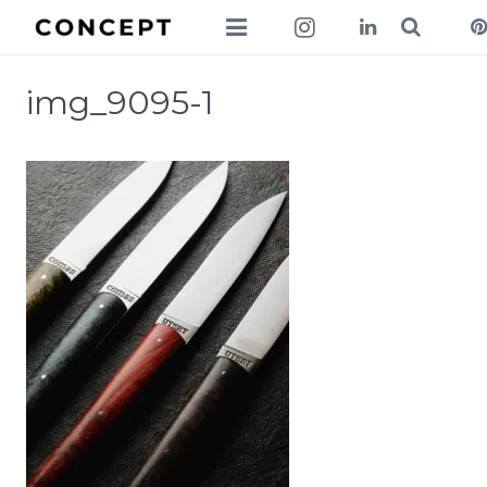
collections
img_9095-1
lookbook
news
about
contact