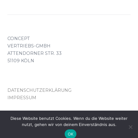
CONCEPT
VERTRIEBS-GMBH
ATTENDORNER STR. 33
51109 KÖLN
DATENSCHUTZERKLÄRUNG
IMPRESSUM
KONTAKT(AT)CONCEPT-VERTRIEB.DE
Diese Website benutzt Cookies. Wenn du die Website weiter
nutzt, gehen wir von deinem Einverständnis aus.
© COPYRIGHT CONCEPT VERTRIEB KÖLN
OK