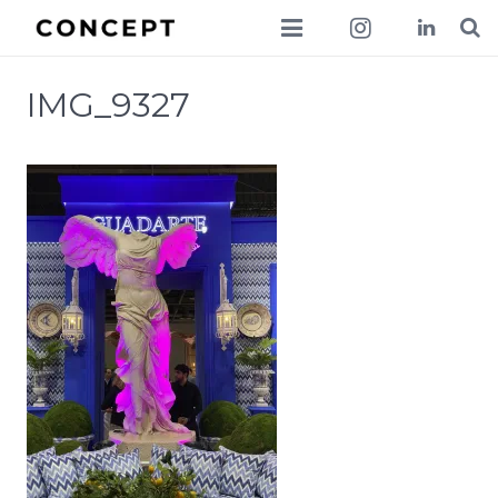
collections
IMG_9327
lookbook
news
about
contact