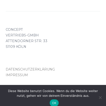
CONCEPT
VERTRIEBS-GMBH
ATTENDORNER STR. 33
51109 KÖLN
DATENSCHUTZERKLÄRUNG
IMPRESSUM
KONTAKT(AT)CONCEPT-VERTRIEB.DE
Diese Website benutzt Cookies. Wenn du die Website weiter
nutzt, gehen wir von deinem Einverständnis aus.
© COPYRIGHT CONCEPT VERTRIEB KÖLN
OK