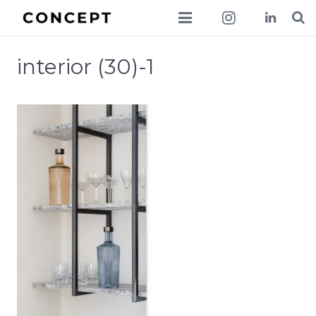
collections
interior (30)-1
lookbook
news
about
contact