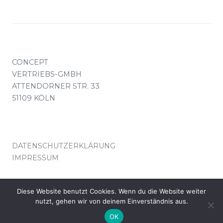
CONCEPT
VERTRIEBS-GMBH
ATTENDORNER STR. 33
51109 KÖLN
DATENSCHUTZERKLÄRUNG
IMPRESSUM
KONTAKT(AT)CONCEPT-VERTRIEB.DE
Diese Website benutzt Cookies. Wenn du die Website weiter
nutzt, gehen wir von deinem Einverständnis aus.
© COPYRIGHT CONCEPT VERTRIEB KÖLN
OK