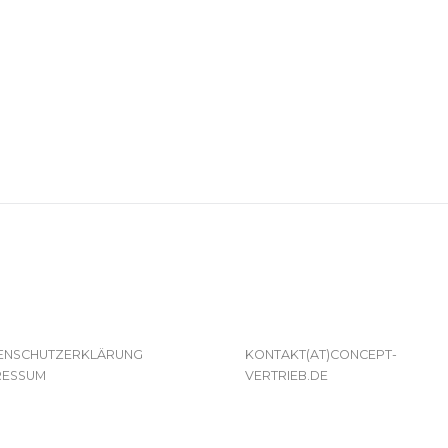
ENSCHUTZERKLÄRUNG
KONTAKT(AT)CONCEPT-
RESSUM
VERTRIEB.DE