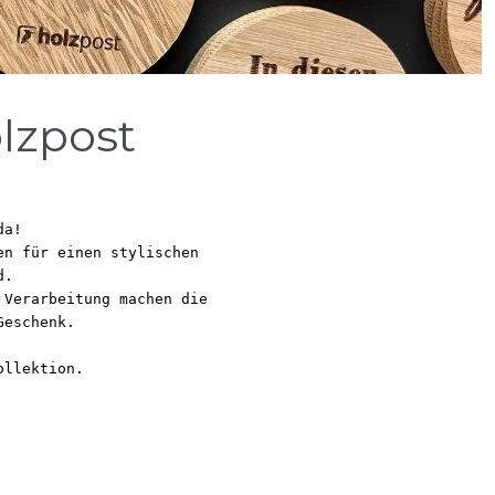
lzpost
da!
en für einen stylischen
d.
 Verarbeitung machen die
Geschenk.
ollektion.