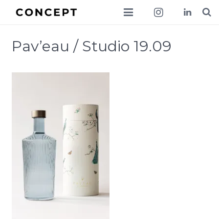
collections
Pav’eau / Studio 19.09
lookbook
news
about
contact