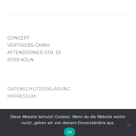
CONCEPT
VERTRIEBS-GMBH
ATTENDORNER STR. 33
51109 KÖLN
DATENSCHUTZERKLÄRUNG
IMPRESSUM
KONTAKT(AT)CONCEPT-VERTRIEB.DE
Diese Website benutzt Cookies. Wenn du die Website weiter
nutzt, gehen wir von deinem Einverständnis aus.
© COPYRIGHT CONCEPT VERTRIEB KÖLN
OK