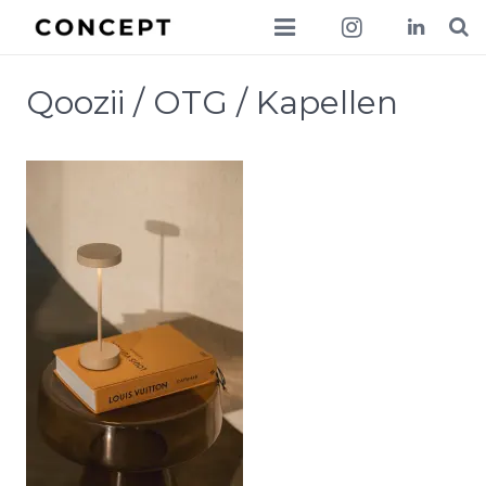
collections
Qoozii / OTG / Kapellen
lookbook
news
about
contact