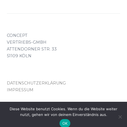
CONCEPT
VERTRIEBS-GMBH
ATTENDORNER STR. 33
51109 KÖLN
DATENSCHUTZERKLÄRUNG
IMPRESSUM
KONTAKT(AT)CONCEPT-VERTRIEB.DE
Diese Website benutzt Cookies. Wenn du die Website weiter
nutzt, gehen wir von deinem Einverständnis aus.
© COPYRIGHT CONCEPT VERTRIEB KÖLN
OK