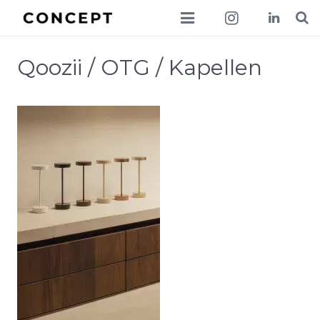
collections
Qoozii / OTG / Kapellen
lookbook
news
about
contact