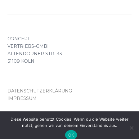
CONCEPT
VERTRIEBS-GMBH
ATTENDORNER STR. 33
51109 KÖLN
DATENSCHUTZERKLÄRUNG
IMPRESSUM
KONTAKT(AT)CONCEPT-VERTRIEB.DE
Diese Website benutzt Cookies. Wenn du die Website weiter
nutzt, gehen wir von deinem Einverständnis aus.
© COPYRIGHT CONCEPT VERTRIEB KÖLN
OK