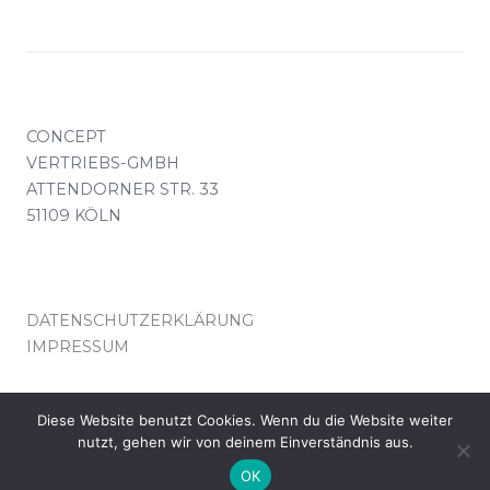
CONCEPT
VERTRIEBS-GMBH
ATTENDORNER STR. 33
51109 KÖLN
DATENSCHUTZERKLÄRUNG
IMPRESSUM
KONTAKT(AT)CONCEPT-VERTRIEB.DE
Diese Website benutzt Cookies. Wenn du die Website weiter
nutzt, gehen wir von deinem Einverständnis aus.
© COPYRIGHT CONCEPT VERTRIEB KÖLN
OK