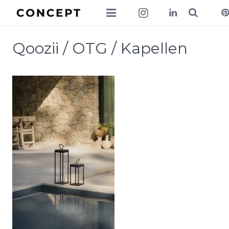
collections
Qoozii / OTG / Kapellen
lookbook
news
about
contact