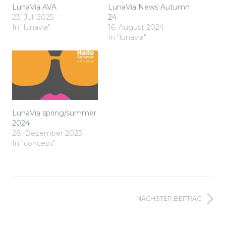
LunaVia AVA
LunaVia News Autumn
23. Juli 2025
24
In "lunavia"
16. August 2024
In "lunavia"
LunaVia spring/summer
2024
28. Dezember 2023
In "concept"
NÄCHSTER BEITRAG